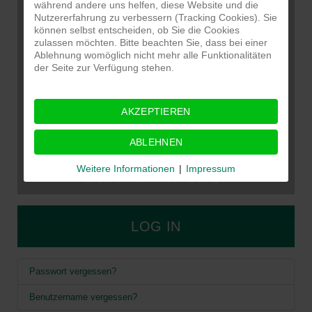
während andere uns helfen, diese Website und die
Nutzererfahrung zu verbessern (Tracking Cookies). Sie
können selbst entscheiden, ob Sie die Cookies
zulassen möchten. Bitte beachten Sie, dass bei einer
Ablehnung womöglich nicht mehr alle Funktionalitäten
der Seite zur Verfügung stehen.
AKZEPTIEREN
ABLEHNEN
Weitere Informationen
|
Impressum
SIGN IN WITH A PASSKEY
LOG IN
Passwort vergessen?
Benutzername vergessen?