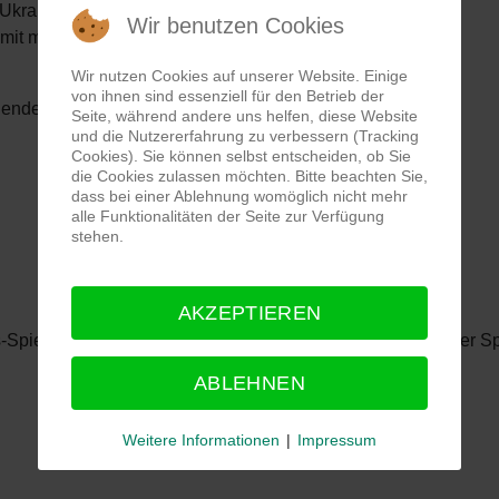
 Ukraine mit finanziellen Mitteln und Sachspenden.
Wir benutzen Cookies
mit medizinischem Material, Babynahrung etc.
Wir nutzen Cookies auf unserer Website. Einige
von ihnen sind essenziell für den Betrieb der
lgendes Konto für Geldspenden zur Verfügung:
Seite, während andere uns helfen, diese Website
und die Nutzererfahrung zu verbessern (Tracking
Cookies). Sie können selbst entscheiden, ob Sie
die Cookies zulassen möchten. Bitte beachten Sie,
dass bei einer Ablehnung womöglich nicht mehr
alle Funktionalitäten der Seite zur Verfügung
stehen.
AKZEPTIEREN
-Spielplatzes am Naturfreundehaus freuen wir uns sehr über S
ABLEHNEN
Weitere Informationen
|
Impressum